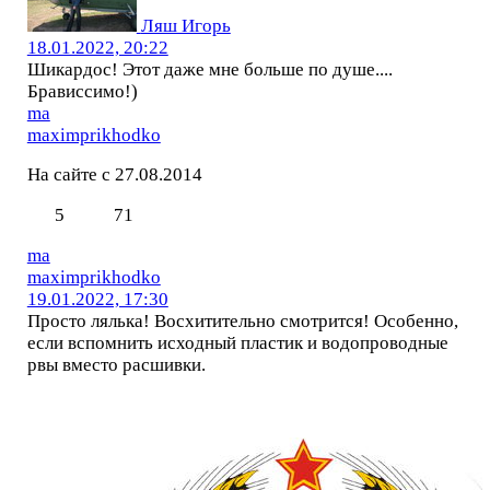
Ляш Игорь
18.01.2022, 20:22
Шикардос! Этот даже мне больше по душе....
Брависсимо!)
ma
maximprikhodko
На сайте с 27.08.2014
5
71
ma
maximprikhodko
19.01.2022, 17:30
Просто лялька! Восхитительно смотрится! Особенно,
если вспомнить исходный пластик и водопроводные
рвы вместо расшивки.