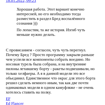
18.01.2022, 09:23
Хорошая работа. Этот вариант конечно
интересней, но его необходимо тогда
разместить в раздел Бред воспалённого
сознания )))
По лопастям, та же история. Изгиб чуть
меньше нужно делать.
С провисанием - согласен, чуть чуть перегнул.
Почему Бред ? Просто программу закрыли раньше
чем успели все компоненты собрать воедино. Но
носовая турель была собрана, и на внутренние
пилоны летавшему борту - ракеты подвешивали, но
только хелфаеры. А я в данной модели это все
обьединил. Единственное что окрас для этого борта
решил сделать немного иным, так как две почти
одинаковых модели в одном камуфляже - не очень
хотелось ставить на полку.
EF
Ed Flancer