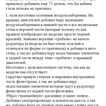
пришлось добавить еще 71 деталь, что бы кабина
стала похожа на оригинал.
С нуля изготовил основные воздухозаборники. На
крышку двигателей добавил пару маленьких
воздухозаборников в нижней части и все возможные
сетки в верхней части (которые почему-то как
правило изображают на моделях просто черной
краской). Заменил верхний «гребень» на капоте
редуктора (в модели он был очень толстый и
отличался по форме от оригинала) и добавил в него
сетку, а так же добавил пару недостающих элементов
в задней части между этим «гребнем» и крышкой
двигателей.
Изготовил с нуля выхлопную систему, так как на
модели она отсутствует.
Скруглил правую сторону и выровнял внутреннюю
часть фенестрона, а так же добавил пару
недостающих элементов которые идут к редуктору
фенестрона от задней части фюзеляжа.
Убрал «траншейную» расшивку и нанес новую.
Добавил электропроводку и шланги на шасси, а так
же добавил фару на правую переднюю стойку шасси.