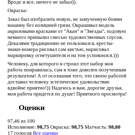
Вроде и все, ничего не забыл)).
Окраска:
Заказ был изобразить новую, не замученную боями
машину без излишней грязи. Окрашивал модель
акриловыми красками от "Акан" и "Звезды", ходовую
немного припылил смесью художественных соусов.
Декалями традиционно не пользовался, кресты-
знаки-номера рисовал сам кистью, нарисовал
маркировку огнетушителя и на том успокоился.)))
Человеку, для которого я строил этот набор моя
работа понравилась, сам я тоже доволен полученным
результатом! А от осознания того, что своею работой
доставил человеку эстетическое удовольствие
вдвойне приятно!)) Надеюсь и вам, дорогие друзья,
моя работа придется по душе! Приятного просмотра!
Оценки
97,46
из 100
Исполнение:
98,75
Окраска:
98,75
Матчасть:
98,80
17 голосов
Все оценки