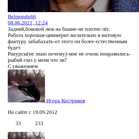
Belmondo66
08.06.2021, 12:24
Задний,боковой люк на башне-не плотно лёг.
Работа хорошая-циммерит желательно в матовую
фактуру забабахать-от этого он более естественным
будет.
Ракурсы(не знаю почему)-мне не очень понравились-
рыбий глаз у меня что ли?
С уважением
Игорь Костриков
На сайте с 19.09.2012
33
233