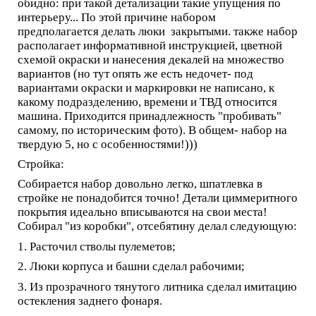
обидно: при такой детализации такие упущения по
интерьеру... По этой причине набором
предполагается делать люки закрытыми. также набор
располагает информативной инструкцией, цветной
схемой окраски и нанесения декалей на множество
вариантов (но тут опять же есть недочет- под
вариантами окраски и маркировки не написано, к
какому подразделению, времени и ТВД относится
машина. Приходится принадлежность "пробивать"
самому, по историческим фото). В общем- набор на
твердую 5, но с особенностями!)))
Стройка:
Собирается набор довольно легко, шпатлевка в
стройке не понадобится точно! Детали циммеритного
покрытия идеально вписываются на свои места!
Собирал "из коробки", отсебятину делал следующую:
1. Расточил стволы пулеметов;
2. Люки корпуса и башни сделал рабочими;
3. Из прозрачного тянутого литника сделал имитацию
остекления заднего фонаря.