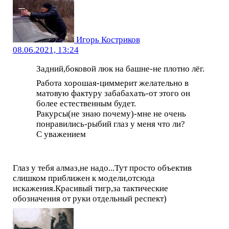
Игорь Костриков
08.06.2021, 13:24
Задний,боковой люк на башне-не плотно лёг.
Работа хорошая-циммерит желательно в
матовую фактуру забабахать-от этого он
более естественным будет.
Ракурсы(не знаю почему)-мне не очень
понравились-рыбий глаз у меня что ли?
С уважением
Глаз у тебя алмаз,не надо...Тут просто объектив
слишком приближен к модели,отсюда
искажения.Красивый тигр,за тактические
обозначения от руки отдельный респект)