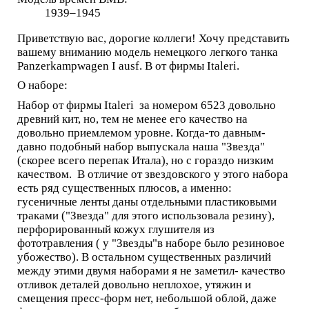
1939–1945
Приветствую вас, дорогие коллеги! Хочу представить
вашему вниманию модель немецкого легкого танка
Panzerkampwagen I ausf. B от фирмы Italeri.
О наборе:
Набор от фирмы Italeri за номером 6523 довольно
древний кит, но, тем не менее его качество на
довольно приемлемом уровне. Когда-то давным-
давно подобный набор выпускала наша "Звезда"
(скорее всего перепак Итала), но с гораздо низким
качеством. В отличие от звездовского у этого набора
есть ряд существенных плюсов, а именно:
гусеничные ленты даны отдельными пластиковыми
траками ("Звезда" для этого использовала резину),
перфорированный кожух глушителя из
фототравления ( у "Звезды"в наборе было резиновое
убожество). В остальном существенных различий
между этими двумя наборами я не заметил- качество
отливок деталей довольно неплохое, утяжин и
смещения пресс-форм нет, небольшой облой, даже