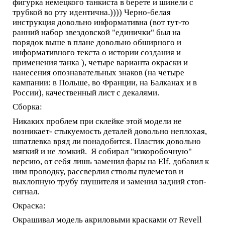
фигурка немецкого танкиста в берете и шинели с
трубкой во рту идентична.)))) Черно-белая
инструкция довольно информативна (вот тут-то
ранний набор звездовской "единички" был на
порядок выше в плане довольно обширного и
информативного текста о истории создания и
применения танка ), четыре варианта окраски и
нанесения опознавательных знаков (на четыре
кампании: в Польше, во Франции, на Балканах и в
России), качественный лист с декалями.
Сборка:
Никаких проблем при склейке этой модели не
возникает- стыкуемость деталей довольно неплохая,
шпатлевка вряд ли понадобится. Пластик довольно
мягкий и не ломкий. Я собирал "изкоробочную"
версию, от себя лишь заменил фары на Elf, добавил к
ним проводку, рассверлил стволы пулеметов и
выхлопную трубу глушителя и заменил задний стоп-
сигнал.
Окраска:
Окрашивал модель акриловыми красками от Revell