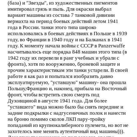
(база) и "Звезды", из художественных пигментов
имитировал грязь и пыль. Для окраски выбрал
вариант машины из состава 7 танковой дивизии
вермахта на период боевых действий летом 1941
года в России. танки этого типа широко
использовались в боевых действиях в Польше в 1939
году, во Франции в 1940 году и на Балканах в 1941
году. К моменту начала войны с СССР в Panzerwaffe
насчитывалось еще порядка 848 машин этого типа (в
1942 году их перевели в ранг учебных и убрали с
фронта), хотя по вооружению, броневой защите и
прочим характеристикам эти танки устарели. В своей
работе я как раз и попытался изобразить давно
эксплуатируемую, "уставшую" машину- она прошла
Польшу,Францию и, наконец, прибыла на Восточный
фронт, чтобы встретить свою смерть под
Духовщиной в августе 1941 года. Для более
"уставшего" вида можно было бы снять передние и
задние подкрылки с надгусеничных полок и нанести
на броню помимо сколов ЛКП пару-тройку
попаданий из крупнокалиберного пулемета, но вот не
захотелось мне менять аутентичный вид машины))).