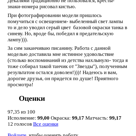
Декалями традиционно не пользовался, кресты-
знаки-номера рисовал кистью.
При фотографировании модели пришлось
помучиться с освещением- выбеленный свет лампы
то и дело уводил серый цвет базовой окраски танка в
синеву. Но, вроде бы, победил я предательскую
лампу))).
За сим заканчиваю писанину. Работа с данной
моделью доставила мне истинное удовольствие
(столько воспоминаний из детства нахлынуло- тогда я
тоже собирал такой танчик от "Звезды"), полученным
результатом остался доволен!)))! Надеюсь и вам,
дорогие друзья, он придется по душе! Приятного
просмотра!
Оценки
97,35
из 100
Исполнение:
99,00
Окраска:
99,17
Матчасть:
99,17
12 голосов
Все оценки
Войдите
, чтобы оценить работу.