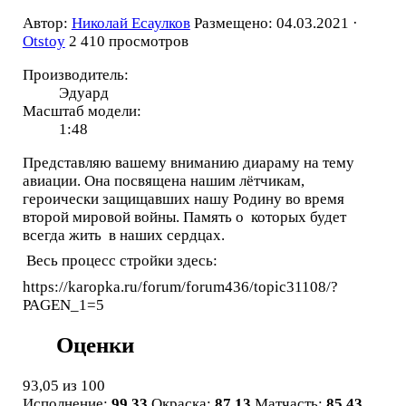
Автор:
Николай Есаулков
Размещено: 04.03.2021 ·
Otstoy
2 410 просмотров
Производитель:
Эдуард
Масштаб модели:
1:48
Представляю вашему вниманию диараму на тему
авиации. Она посвящена нашим лётчикам,
героически защищавших нашу Родину во время
второй мировой войны. Память о которых будет
всегда жить в наших сердцах.
Весь процесс стройки здесь:
https://karopka.ru/forum/forum436/topic31108/?
PAGEN_1=5
Оценки
93,05
из 100
Исполнение:
99,33
Окраска:
87,13
Матчасть:
85,43