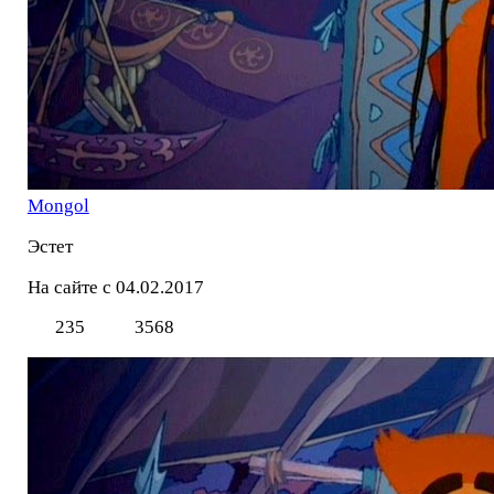
Mоngol
Эстет
На сайте с 04.02.2017
235
3568