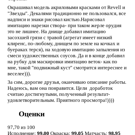
Окрашивал модель акриловыми красками от Revell и
"Звезды". Декалями традиционно не пользовался, все
надписи и знаки рисовал кистью.Нарисовал
имитацию нарезки створа- при таком жерле орудия
это не лишнее. На днище добавил имитацию
засохшей грязи с травой (агрегат имеет низкий
клиренс, по-любому, днищем по земле на кочках и
буераках терся), на ходовую имитацию запыления из
смеси художественных соусов. Да и в конце добавил
на рубку для маскировки имитацию веток- как по
мне, такой "подвижный куст" смотрится интереснее и
веселее))).
За сим, дорогие друзья, оканчиваю описание работы.
Надеюсь, вам она понравится. Цели доработок
считаю достигнутыми, полученный результат-
удовлетворительным. Приятного просмотра!))))
Оценки
97,70
из 100
Исполнение:
99,00
Окраска:
99,05
Матчасть:
98,95