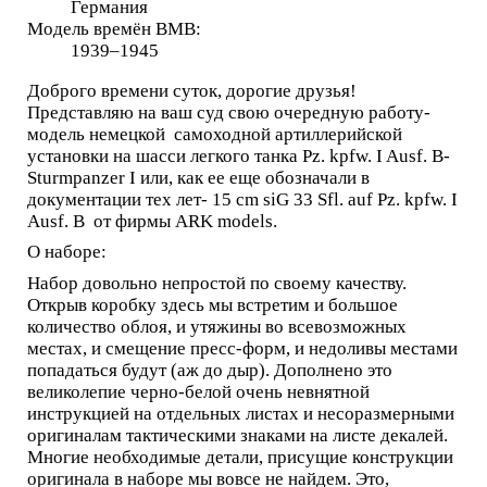
Германия
Модель времён ВМВ:
1939–1945
Доброго времени суток, дорогие друзья!
Представляю на ваш суд свою очередную работу-
модель немецкой самоходной артиллерийской
установки на шасси легкого танка Pz. kpfw. I Ausf. B-
Sturmpanzer I или, как ее еще обозначали в
документации тех лет- 15 cm siG 33 Sfl. auf Pz. kpfw. I
Ausf. B от фирмы ARK models.
О наборе:
Набор довольно непростой по своему качеству.
Открыв коробку здесь мы встретим и большое
количество облоя, и утяжины во всевозможных
местах, и смещение пресс-форм, и недоливы местами
попадаться будут (аж до дыр). Дополнено это
великолепие черно-белой очень невнятной
инструкцией на отдельных листах и несоразмерными
оригиналам тактическими знаками на листе декалей.
Многие необходимые детали, присущие конструкции
оригинала в наборе мы вовсе не найдем. Это,