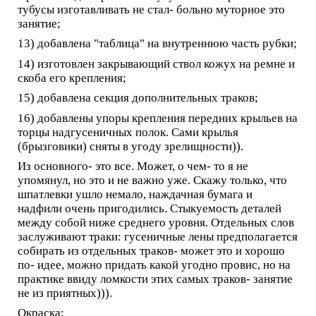
тубусы изготавливать не стал- больно муторное это
занятие;
13) добавлена "таблица" на внутреннюю часть рубки;
14) изготовлен закрывающий ствол кожух на ремне и
скоба его крепления;
15) добавлена секция дополнительных траков;
16) добавлены упоры крепления передних крыльев на
торцы надгусеничных полок. Сами крылья
(брызговики) сняты в угоду зрелищности)).
Из основного- это все. Может, о чем- то я не
упомянул, но это и не важно уже. Скажу только, что
шпатлевки ушло немало, наждачная бумага и
надфили очень пригодились. Стыкуемость деталей
между собой ниже среднего уровня. Отдельных слов
заслуживают траки: гусеничные лены предполагается
собирать из отдельных траков- может это и хорошо
по- идее, можно придать какой угодно провис, но на
практике ввиду ломкости этих самых траков- занятие
не из приятных))).
Окраска: