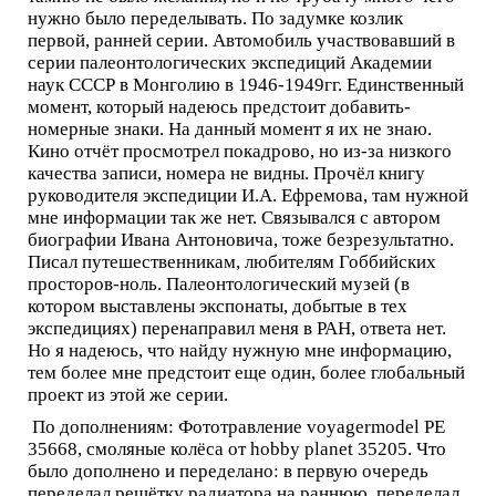
нужно было переделывать. По задумке козлик
первой, ранней серии. Автомобиль участвовавший в
серии палеонтологических экспедиций Академии
наук СССР в Монголию в 1946-1949гг. Единственный
момент, который надеюсь предстоит добавить-
номерные знаки. На данный момент я их не знаю.
Кино отчёт просмотрел покадрово, но из-за низкого
качества записи, номера не видны. Прочёл книгу
руководителя экспедиции И.А. Ефремова, там нужной
мне информации так же нет. Связывался с автором
биографии Ивана Антоновича, тоже безрезультатно.
Писал путешественникам, любителям Гоббийских
просторов-ноль. Палеонтологический музей (в
котором выставлены экспонаты, добытые в тех
экспедициях) перенаправил меня в РАН, ответа нет.
Но я надеюсь, что найду нужную мне информацию,
тем более мне предстоит еще один, более глобальный
проект из этой же серии.
По дополнениям: Фототравление voyagermodel PE
35668, смоляные колёса от hobby planet 35205. Что
было дополнено и переделано: в первую очередь
переделал решётку радиатора на раннюю, переделал