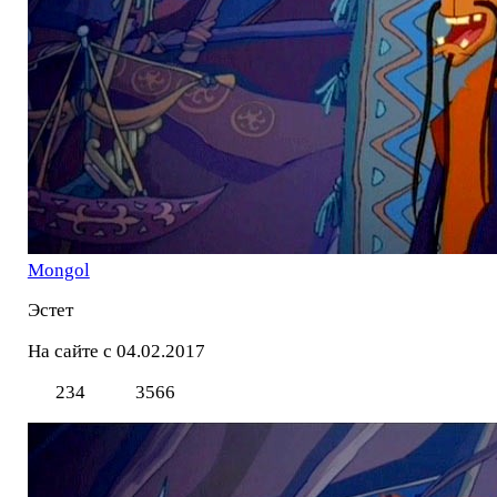
Mоngol
Эстет
На сайте с 04.02.2017
234
3566