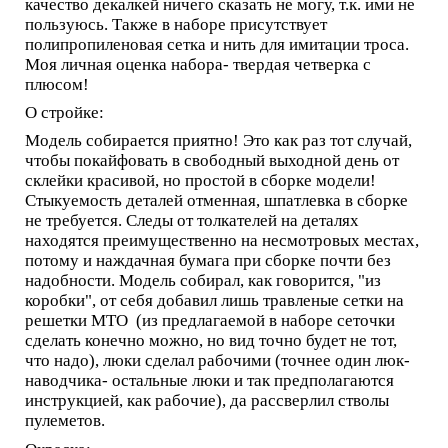
качество декалкей ничего сказать не могу, т.к. ими не
пользуюсь. Также в наборе присутствует
полипропиленовая сетка и нить для имитации троса.
Моя личная оценка набора- твердая четверка с
плюсом!
О стройке:
Модель собирается приятно! Это как раз тот случай,
чтобы покайфовать в свободный выходной день от
склейки красивой, но простой в сборке модели!
Стыкуемость деталей отменная, шпатлевка в сборке
не требуется. Следы от толкателей на деталях
находятся преимущественно на несмотровых местах,
потому и наждачная бумага при сборке почти без
надобности. Модель собирал, как говорится, "из
коробки", от себя добавил лишь травленые сетки на
решетки МТО (из предлагаемой в наборе сеточки
сделать конечно можно, но вид точно будет не тот,
что надо), люки сделал рабочими (точнее один люк-
наводчика- остальные люки и так предполагаются
инструкцией, как рабочие), да рассверлил стволы
пулеметов.