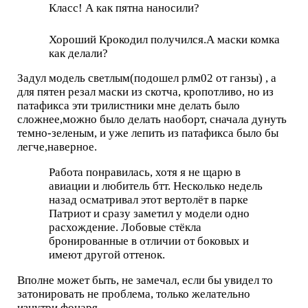
Класс! А как пятна наносили?
Хороший Крокодил получился.А маски комка
как делали?
Задул модель светлым(подошел рлм02 от ганзы) , а
для пятен резал маски из скотча, кропотливо, но из
патафикса эти трилистники мне делать было
сложнее,можно было делать наоборт, сначала дунуть
темно-зеленым, и уже лепить из патафикса было бы
легче,наверное.
Работа понравилась, хотя я не щарю в
авиации и любитель бтт. Несколько недель
назад осматривал этот вертолёт в парке
Патриот и сразу заметил у модели одно
расхождение. Лобовые стёкла
бронированные в отличии от боковых и
имеют другой оттенок.
Вполне может быть, не замечал, если бы увидел то
затонировать не проблема, только желательно
изнутри фонаря.