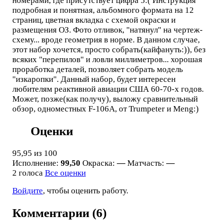
номерами, где присутствует цифра 5:( Инструкция
подробная и понятная, альбомного формата на 12
страниц, цветная вкладка с схемой окраски и
размещения ОЗ. Фото отливок, "натянул" на чертеж-
схему... вроде геометрия в норме. В данном случае,
этот набор хочется, просто собрать(кайфануть:)), без
всяких "перепилов" и ловли миллиметров... хорошая
проработка деталей, позволяет собрать модель
"изкаропки". Данный набор, будет интересен
любителям реактивной авиации США 60-70-х годов.
Может, позже(как получу), выложу сравнительный
обзор, одноместных F-106A, от Trumpeter и Meng:)
Оценки
95,95
из 100
Исполнение:
99,50
Окраска:
—
Матчасть:
—
2 голоса
Все оценки
Войдите
, чтобы оценить работу.
Комментарии (6)