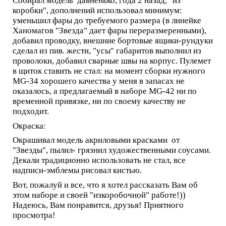
Собирал модель давненько, года 2 назад, "из
коробки", дополнений использовал минимум:
уменьшил фары до требуемого размера (в линейке
Ханомагов "Звезда" дает фары переразмеренными),
добавил проводку, внешние бортовые ящики-рундуки
сделал из пив. жести, "усы" габаритов выполнил из
проволоки, добавил сварные швы на корпус. Пулемет
в щиток ставить не стал: на момент сборки нужного
MG-34 хорошего качества у меня в запасах не
оказалось, а предлагаемый в наборе MG-42 ни по
временной привязке, ни по своему качеству не
подходит.
Окраска:
Окрашивал модель акриловыми красками от
"Звезды", пылил- грязнил художественными соусами.
Декали традиционно использовать не стал, все
надписи-эмблемы рисовал кистью.
Вот, пожалуй и все, что я хотел рассказать Вам об
этом наборе и своей "изкоробочной" работе!))
Надеюсь, Вам понравится, друзья! Приятного
просмотра!