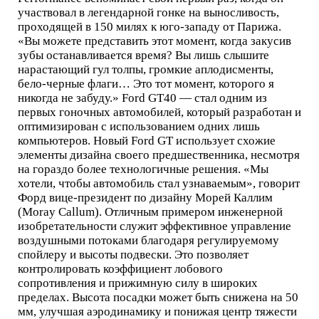
участвовал в легендарной гонке на выносливость,
проходящей в 150 милях к юго-западу от Парижа.
«Вы можете представить этот момент, когда закусив
зубы останавливается время? Вы лишь слышите
нарастающий гул толпы, громкие аплодисменты,
бело-черные флаги… Это тот момент, которого я
никогда не забуду.» Ford GT40 — стал одним из
первых гоночных автомобилей, который разработан и
оптимизирован с использованием одних лишь
компьютеров. Новый Ford GT использует схожие
элементы дизайна своего предшественника, несмотря
на гораздо более технологичные решения. «Мы
хотели, чтобы автомобиль стал узнаваемым», говорит
Форд вице-президент по дизайну Морей Каллим
(Moray Callum). Отличным примером инженерной
изобретательности служит эффективное управление
воздушными потоками благодаря регулируемому
спойлеру и высоты подвески. Это позволяет
контролировать коэффициент лобового
сопротивления и прижимную силу в широких
пределах. Высота посадки может быть снижена на 50
мм, улучшая аэродинамику и понижая центр тяжести