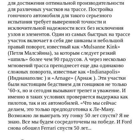
для достижения оптимальной производительности
для различных участков на трассе. Постройка
гоночного автомобиля для такого серьезного
испытания требует выверенной точности и
исключительной надежности всех без исключения
узлов и элементов. Один из самых быстрых на трассе
участок включает в себя две шиканы и небольшой
правый поворот, известный как «Mulsanne Kink»
(Петля Малсэйнна), за которым следует резкий
«шпиль» более чем 90 градусов. А через несколько
мгновений трасса преподнесет еще два одинаково
сложных поворота, известные как «Indianapolis»
(Индианаполис ) и «Arnage» (Арнаж ). Эти участки
были настоящим бедствием для гонщиков не только
’60-х, но и сегодня вызывают трепет и уважение. И
именно в таких условиях проверяется выдержка как
пилотов, так и их автомобилей. «Что мы сейчас
делаем, это только предподготовка к Ле-Ману.
Возможно ли выиграть эту гонку 50 лет спустя? Я не
знаю. Все мы будем сосредоточены на победе. И Ford
снова обошел Ferrari спустя 50 лет...