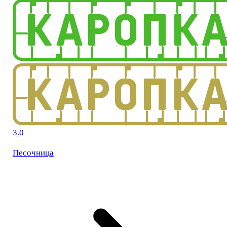
3.0
Песочница