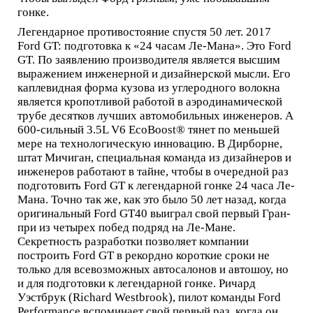
гонке.
Легендарное противостояние спустя 50 лет. 2017
Ford GT: подготовка к «24 часам Ле-Мана». Это Ford
GT. По заявлению производителя является высшим
выражением инженерной и дизайнерской мысли. Его
каплевидная форма кузова из углеродного волокна
является кропотливой работой в аэродинамической
трубе десятков лучших автомобильных инженеров. А
600-сильный 3.5L V6 EcoBoost® тянет по меньшей
мере на технологическую инновацию. В Дирборне,
штат Мичиган, специальная команда из дизайнеров и
инженеров работают в тайне, чтобы в очередной раз
подготовить Ford GT к легендарной гонке 24 часа Ле-
Мана. Точно так же, как это было 50 лет назад, когда
оригинальный Ford GT40 выиграл свой первый Гран-
при из четырех побед подряд на Ле-Мане.
Секретность разработки позволяет компании
построить Ford GT в рекордно короткие сроки не
только для всевозможных автосалонов и автошоу, но
и для подготовки к легендарной гонке. Ричард
Уэстбрук (Richard Westbrook), пилот команды Ford
Performance вспоминает свой первый раз, когда он