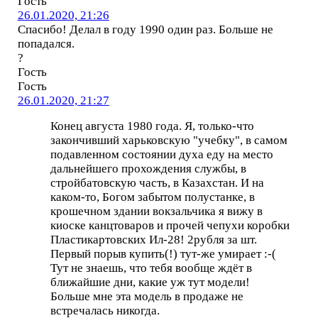
Гость
26.01.2020, 21:26
Спасибо! Делал в году 1990 один раз. Больше не
попадался.
?
Гость
Гость
26.01.2020, 21:27
Конец августа 1980 года. Я, только-что
закончивший харьковскую "учебку", в самом
подавленном состоянии духа еду на место
дальнейшего прохождения службы, в
стройбатовскую часть, в Казахстан. И на
каком-то, Богом забытом полустанке, в
крошечном здании вокзальчика я вижу в
киоске канцтоваров и прочей чепухи коробки
Пластикартовских Ил-28! 2рубля за шт.
Первый порыв купить(!) тут-же умирает :-(
Тут не знаешь, что тебя вообще ждёт в
ближайшие дни, какие уж тут модели!
Больше мне эта модель в продаже не
встречалась никогда.