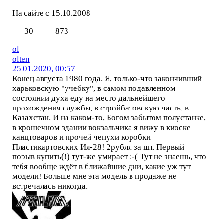
На сайте с 15.10.2008
30
873
ol
olten
25.01.2020, 00:57
Конец августа 1980 года. Я, только-что закончивший
харьковскую "учебку", в самом подавленном
состоянии духа еду на место дальнейшего
прохождения службы, в стройбатовскую часть, в
Казахстан. И на каком-то, Богом забытом полустанке,
в крошечном здании вокзальчика я вижу в киоске
канцтоваров и прочей чепухи коробки
Пластикартовских Ил-28! 2рубля за шт. Первый
порыв купить(!) тут-же умирает :-( Тут не знаешь, что
тебя вообще ждёт в ближайшие дни, какие уж тут
модели! Больше мне эта модель в продаже не
встречалась никогда.