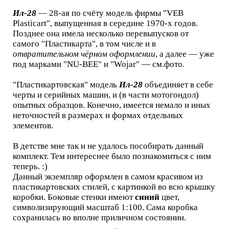
Ил-28
— 28-ая по счёту модель фирмы "VEB
Plasticart", выпущенная в середине 1970-х годов.
Позднее она имела несколько перевыпусков от
самого "Пластикарта", в том числе и в
отвратительном чёрном оформлении
, а далее — уже
под марками "NU-BEE" и "Wojar" — см.фото.
"Пластикартовская" модель
Ил-28
объединяет в себе
черты и серийных машин, и (в части мотогондол)
опытных образцов. Конечно, имеется немало и иных
неточностей в размерах и формах отдельных
элементов.
В детстве мне так и не удалось пособирать данный
комплект. Тем интереснее было познакомиться с ним
теперь. :)
Данный экземпляр оформлен в самом красивом из
пластикартовских стилей, с картинкой во всю крышку
коробки. Боковые стенки имеют
синий
цвет,
символизирующий масштаб 1:100. Сама коробка
сохранилась во вполне приличном состоянии.