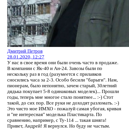
Дмитрий Петров
28.01.2020, 12:27
У нас в свое время они были очень часто в продаже.
В компании с Як-40 и Ан-24. Завозы были по
нескольку раз в год (разумеется с прилавков
сносились часа за 2-3. Особо бесили "барыги". Нам,
пионерам, было непонятно, зачем старый, 30летний
дядька покупает 5-8 одинаковых моделек)... Прошли
годы, теперь мне многое стало понятнее... :-) Стот
такой, до сих пор. Все руки не доходят разломать. :-)
Это чисто мое ИМХО - пожалуй самая убогая, кривая
и "не интересная" моделька Пластикарта. По
сравнению, например, с Ту-114 ... такая шняга!
Привет, Андрей! Я вернулся. Но буду не частым.