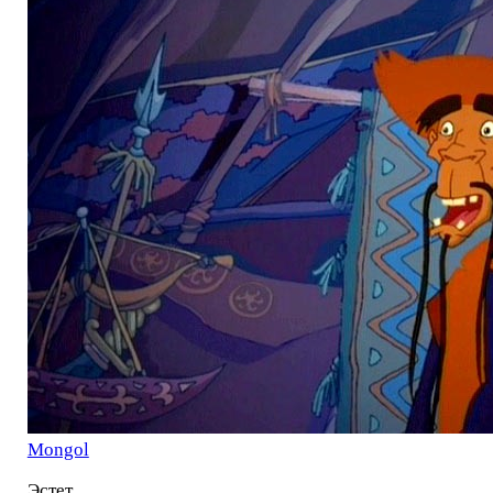
Mоngol
Эстет