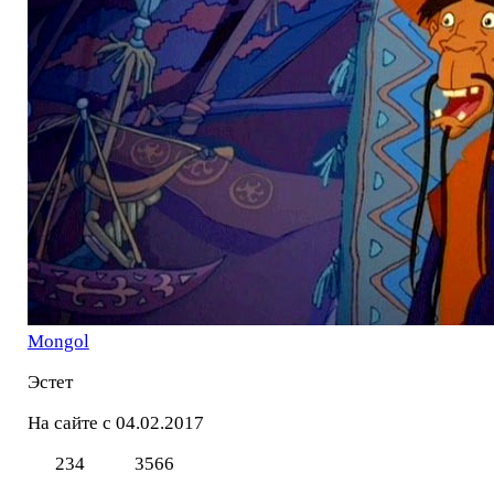
Mоngol
Эстет
На сайте с 04.02.2017
234
3566