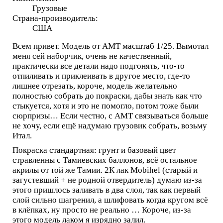
Грузовые
Страна-производитель:
США
Всем привет. Модель от АМТ масштаб 1/25. Вымотал
меня сей наборчик, очень не качественный,
практически все детали надо подгонять, что-то
отпиливать и приклеивать в другое место, где-то
лишнее отрезать, короче, модель желательно
полностью собрать до покраски, дабы знать как что
стыкуется, хотя и это не помогло, потом тоже были
сюрпризы… Если честно, с АМТ связываться больше
не хочу, если ещё надумаю грузовик собрать, возьму
Итал.
Покраска стандартная: грунт и базовый цвет
стравленны с Тамиевских баллонов, всё остальное
акрилы от той же Тамии. 2К лак Mobihel (старый и
загустевший + не родной отвердитель) думаю из-за
этого пришлось заливать в два слоя, так как первый
слой сильно шагренил, а шлифовать когда кругом всё
в клёпках, ну просто не реально … Короче, из-за
этого модель лаком я изрядно залил.