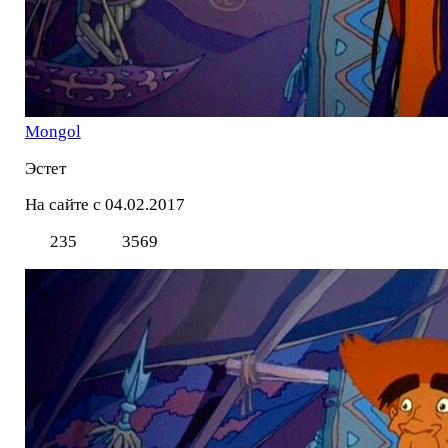
Mоngol
Эстет
На сайте с 04.02.2017
235
3569