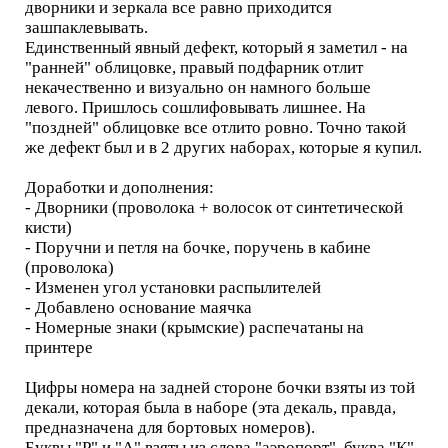
дворники и зеркала все равно приходится
зашпаклевывать.
Единственный явный дефект, который я заметил - на
"ранней" облицовке, правый подфарник отлит
некачественно и визуально он намного больше
левого. Пришлось сошлифовывать лишнее. На
"поздней" облицовке все отлито ровно. Точно такой
же дефект был и в 2 других наборах, которые я купил.
Доработки и дополнения:
- Дворники (проволока + волосок от синтетической
кисти)
- Поручни и петля на бочке, поручень в кабине
(проволока)
- Изменен угол установки распылителей
- Добавлено основание маячка
- Номерные знаки (крымские) распечатаны на
принтере
Цифры номера на задней стороне бочки взяты из той
декали, которая была в наборе (эта декаль, правда,
предназначена для бортовых номеров).
Буквы "Р" и "А" взяты из слова "аэропорт", буква "К"