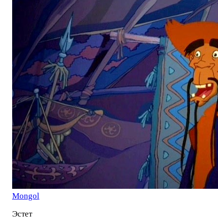
Mоngol
Эстет