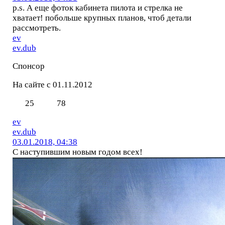
p.s. А еще фоток кабинета пилота и стрелка не
хватает! побольше крупных планов, чтоб детали
рассмотреть.
ev
ev.dub
Спонсор
На сайте с 01.11.2012
25
78
ev
ev.dub
03.01.2018, 04:38
С наступившим новым годом всех!