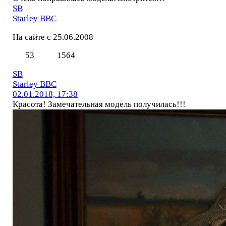
SВ
Starley ВВС
На сайте с 25.06.2008
53
1564
SВ
Starley ВВС
02.01.2018, 17:38
Красота! Замечательная модель получилась!!!