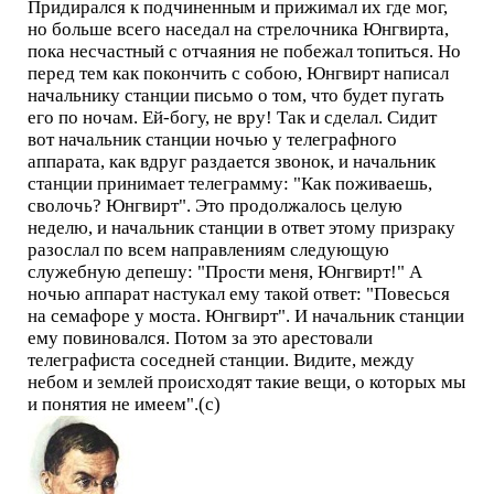
Придирался к подчиненным и прижимал их где мог,
но больше всего наседал на стрелочника Юнгвирта,
пока несчастный с отчаяния не побежал топиться. Но
перед тем как покончить с собою, Юнгвирт написал
начальнику станции письмо о том, что будет пугать
его по ночам. Ей-богу, не вру! Так и сделал. Сидит
вот начальник станции ночью у телеграфного
аппарата, как вдруг раздается звонок, и начальник
станции принимает телеграмму: "Как поживаешь,
сволочь? Юнгвирт". Это продолжалось целую
неделю, и начальник станции в ответ этому призраку
разослал по всем направлениям следующую
служебную депешу: "Прости меня, Юнгвирт!" А
ночью аппарат настукал ему такой ответ: "Повесься
на семафоре у моста. Юнгвирт". И начальник станции
ему повиновался. Потом за это арестовали
телеграфиста соседней станции. Видите, между
небом и землей происходят такие вещи, о которых мы
и понятия не имеем".(с)