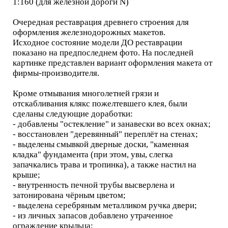
1:160 (для железной дороги N)
Очередная реставрация древнего строения для
оформления железнодорожных макетов.
Исходное состояние модели ДО реставрации
показано на предпоследнем фото. На последней
картинке представлен вариант оформления макета от
фирмы-производителя.
Кроме отмывания многолетней грязи и
отскабливания клякс пожелтевшего клея, были
сделаны следующие доработки:
- добавлены "остекление" и занавески во всех окнах;
- восстановлен "деревянный" переплёт на стенах;
- выделены смывкой дверные доски, "каменная
кладка" фундамента (при этом, увы, слегка
запачкались трава и тропинка), а также настил на
крыше;
- внутренность печной трубы высверлена и
затонирована чёрным цветом;
- выделена серебряным металликом ручка двери;
- из личных запасов добавлено утраченное
ограждение крыльца;