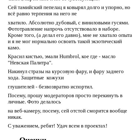
Сей тамийский пепелац я ковырял долго и упорно, но
всё равно терпения на него не
хватило. Абсолютно дубовый, с виниловыми гусями.
Фототравление напрочь отсутствовало в наборе.
Кроме того, (а делал его давно), мне не хватало опыта
и я не мог нормально освоить такой экзотический
камо.
Красил кистью, эмали Humbrol, кое где - масло
"Невская Палитра".
Накинул стразы на курсовую фару, и фару заднего
хода. Защитные кожухи
глушителей - безвозвратно испортил.
Посему, прошу модераторов просто перекинуть в
личные. Фото делалось
на веб-камеру, посему, сей отстой сморится вообще
никак.
С уважением, ребят! Удач всем в проектах!
Оценки