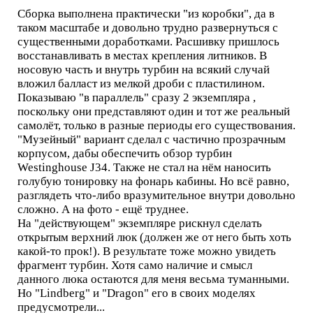
Сборка выполнена практически "из коробки", да в
таком масштабе и довольно трудно развернуться с
существенными доработками. Расшивку пришлось
восстанавливать в местах крепления литников. В
носовую часть и внутрь турбин на всякий случай
вложил балласт из мелкой дроби с пластилином.
Показываю "в параллель" сразу 2 экземпляра ,
поскольку они представляют один и тот же реальный
самолёт, только в разные периоды его существования.
"Музейный" вариант сделал с частично прозрачным
корпусом, дабы обеспечить обзор турбин
Westinghouse J34. Также не стал на нём наносить
голубую тонировку на фонарь кабины. Но всё равно,
разглядеть что-либо вразумительное внутри довольно
сложно. А на фото - ещё труднее.
На "действующем" экземпляре рискнул сделать
открытым верхний люк (должен же от него быть хоть
какой-то прок!). В результате тоже можно увидеть
фрагмент турбин. Хотя само наличие и смысл
данного люка остаются для меня весьма туманными.
Но "Lindberg" и "Dragon" его в своих моделях
предусмотрели...