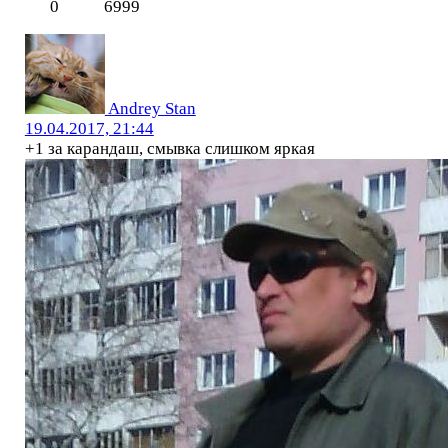
0
6999
Andrey Stan
19.04.2017, 21:44
+1 за карандаш, смывка слишком яркая