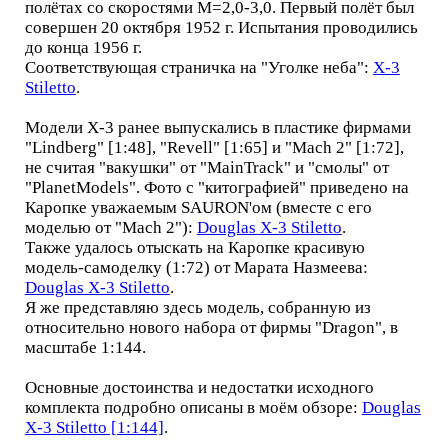
полётах со скоростями M=2,0-3,0. Первый полёт был
совершен 20 октября 1952 г. Испытания проводились
до конца 1956 г.
Соответствующая страничка на "Уголке неба":
X-3
Stiletto
.
Модели X-3 ранее выпускались в пластике фирмами
"Lindberg" [1:48], "Revell" [1:65] и "Mach 2" [1:72],
не считая "вакушки" от "MainTrack" и "смолы" от
"PlanetModels". Фото с "китографией" приведено на
Каропке уважаемым SAURON'ом (вместе с его
моделью от "Mach 2"):
Douglas X-3 Stiletto
.
Также удалось отыскать на Каропке красивую
модель-самоделку (1:72) от Марата Назмеева:
Douglas X-3 Stiletto
.
Я же представляю здесь модель, собранную из
относительно нового набора от фирмы "Dragon", в
масштабе 1:144.
Основные достоинства и недостатки исходного
комплекта подробно описаны в моём обзоре:
Douglas
X-3 Stiletto [1:144]
.