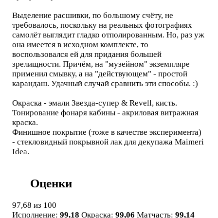
Выделение расшивки, по большому счёту, не
требовалось, поскольку на реальных фотографиях
самолёт выглядит гладко отполированным. Но, раз уж
она имеется в исходном комплекте, то
воспользовался ей для придания большей
зрелищности. Причём, на "музейном" экземпляре
применил смывку, а на "действующем" - простой
карандаш. Удачный случай сравнить эти способы. :)
Окраска - эмали Звезда-супер & Revell, кисть.
Тонирование фонаря кабины - акриловая витражная
краска.
Финишное покрытие (тоже в качестве эксперимента)
- стекловидный покрывной лак для декупажа Maimeri
Idea.
Оценки
97,68
из 100
Исполнение:
99,18
Окраска:
99,06
Матчасть:
99,14