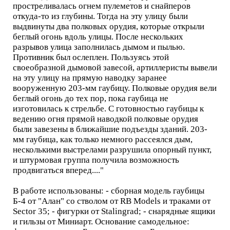
простреливалась огнем пулеметов и снайперов
откуда-то из глубины. Тогда на эту улицу были
выдвинуты два полковых орудия, которые открыли
беглый огонь вдоль улицы. После нескольких
разрывов улица заполнилась дымом и пылью.
Противник был ослеплен. Пользуясь этой
своеобразной дымовой завесой, артиллеристы вывели
на эту улицу на прямую наводку заранее
вооруженную 203-мм гаубицу. Полковые орудия вели
беглый огонь до тех пор, пока гаубица не
изготовилась к стрельбе. С готовностью гаубицы к
ведению огня прямой наводкой полковые орудия
были завезены в ближайшие подъезды зданий. 203-
мм гаубица, как только немного рассеялся дым,
несколькими выстрелами разрушила опорный пункт,
и штурмовая группа получила возможность
продвигаться вперед...."
В работе использованы: - сборная модель гаубицы
Б-4 от "Алан" со стволом от RB Models и траками от
Sector 35; - фигурки от Stalingrad; - снарядные ящики
и гильзы от Миниарт. Основание самодельное: