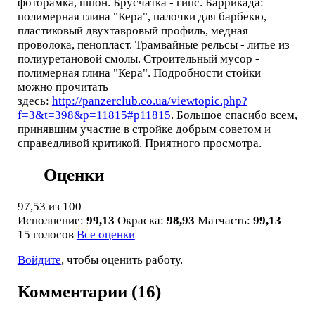
фоторамка, шпон. Брусчатка - гипс. Баррикада:
полимерная глина "Кера", палочки для барбекю,
пластиковый двухтавровый профиль, медная
проволока, пенопласт. Трамвайные рельсы - литье из
полиуретановой смолы. Строительный мусор -
полимерная глина "Кера". Подробности стойки
можно прочитать
здесь:
http://panzerclub.co.ua/viewtopic.php?
f=3&t=398&p=11815#p11815
. Большое спасибо всем,
принявшим участие в стройке добрым советом и
справедливой критикой. Приятного просмотра.
Оценки
97,53
из 100
Исполнение:
99,13
Окраска:
98,93
Матчасть:
99,13
15 голосов
Все оценки
Войдите
, чтобы оценить работу.
Комментарии (16)