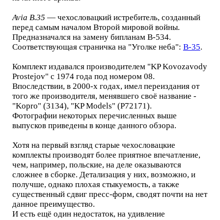
Avia B.35
— чехословацкий истребитель, созданный
перед самым началом Второй мировой войны.
Предназначался на замену бипланам B-534.
Соответствующая страничка на "Уголке неба":
B-35
.
Комплект издавался производителем "KP Kovozavody
Prostejov" с 1974 года под номером 08.
Впоследствии, в 2000-х годах, имел переиздания от
того же производителя, менявшего своё название -
"Kopro" (3134), "KP Models" (P72171).
Фотографии некоторых перечисленных выше
выпусков приведены в конце данного обзора.
Хотя на первый взгляд старые чехословацкие
комплекты производят более приятное впечатление,
чем, например, польские, на деле оказываются
сложнее в сборке. Детализация у них, возможно, и
получше, однако плохая стыкуемость, а также
существенный сдвиг пресс-форм, сводят почти на нет
данное преимущество.
И есть ещё один недостаток, на удивление