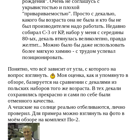
рождения". Очень не соглашусь с
укрывистостью и плохой
"привариваемостью". Просто с декалью,
какого бы возраста она не была и кто бы не
был производителем надо работать. Недавно
собирал С-3 от КР, набор у меня с середины
80-ых, декаль втянулась великолепно, правда
желтит... Можно было бы даже использовать
более мягкую химию - с трудом успевал
позиционировать.
Понятно, что всё зависит от угла, с которого на
вопрос взглянуть.
Моя оценка, как и упомянуто в
обзоре, базируется на сравнении с декалями из
польских наборов того же возраста. В тех декали
сохранились прекрасно и сами по себе были
отменного качества.
А чешские на солнце реально отбеливаются, лично
проверил. Для примера можно взглянуть на фото в
моём обзоре на комплект По-2.