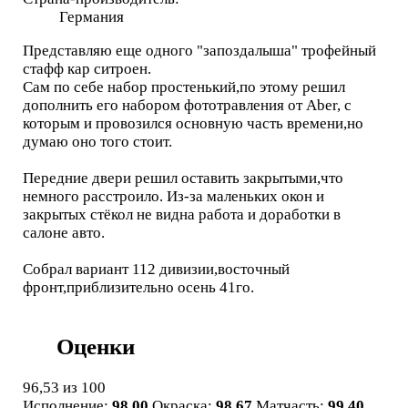
Германия
Представляю еще одного "запоздалыша" трофейный
стафф кар ситроен.
Сам по себе набор простенький,по этому решил
дополнить его набором фототравления от Aber, с
которым и провозился основную часть времени,но
думаю оно того стоит.
Передние двери решил оставить закрытыми,что
немного расстроило. Из-за маленьких окон и
закрытых стёкол не видна работа и доработки в
салоне авто.
Собрал вариант 112 дивизии,восточный
фронт,приблизительно осень 41го.
Оценки
96,53
из 100
Исполнение:
98,00
Окраска:
98,67
Матчасть:
99,40