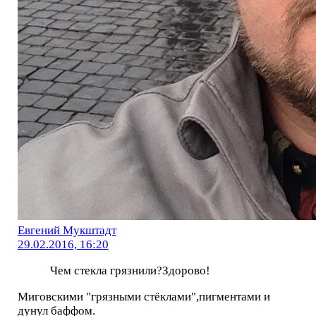
Евгений Мукштадт
29.02.2016, 16:20
Чем стекла грязнили?Здорово!
Миговскими "грязными стёклами",пигментами и
дунул баффом.