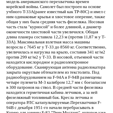
модель американского перехватчика времен
корейской войны. Самолет был построен на основе
учбного T-33A(ранее известный как TP-80C) и имел с
ним одинаковые крылья и хвостовое оперение, также
общая у них была средняя часть фюзеляжа. Носовая
часть стала "курносой" и более длинной, а диаметр
оконечности хвостовой части увеличился. Общая
длина планера составила 12,23 м (против 11,87 м у Т-
ЗЗА). Максимальная взлетная масса машины
возросла с 7645 кг у Т-33 до 8560 кг. Соответственно,
увеличилась и нагрузка на крыло, составив 341 кг/м2
против 299 кг/м2 у Т-33. В носовой, отъемной части
находится кислородное и радиоэлектронное
оборудование. Сканирующая антенна радиолокатора
закрыта округлым обтекателем из текстолита. Под
радиооборудованием на F-94A и F-94B размещены
четыре пулемета М-3 калибром 12,7 мм с боезапасом
в 300 патронов на ствол. В средней части фюзеляжа
находится герметичная кабина летчиков, а за ней
фюзеляжный топливный бак. Кресла летчика и
оператора РЛС катапультируемые.Перехватчики F-
94B с декабря 1951-го начали перебрасывать в
Корею для замены F-82 "Твин Мустанг", которые уже