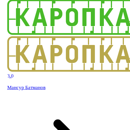
3.0
Мансур Батманов