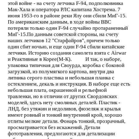
этой войне - на счету летчика F-94, подполковника
Мак-Хала и оператора РЛС капитана Хострема. 7
июня 1953-го в районе реки Ялу они сбили МиГ-15.
По американским данным, в ходе войны ВВС
потеряли только один F-94 случайно протараненный
МиГ-15.По данным советской стороны, на счету
наших летчиков 12 "Старфайров", причем только
один сбит ночью, и еще один F-94 сбили китайские
летчики. Историю создания самолета взята с Airwar
и Реактивные в Корее(М-К). И так, о наборе,
упаковка типичная для Своурда, коробка с боковой
загрузкой, из полумягкого картона, внутри два
литника серого пластика и небольшая планка с
остеклением, декаль и инструкция. В наборе еще есть
небольшая плата, окрашенной и рельефной
травленки, но в отличии от других Свордовских
моделей, здесь нету смоляных деталей. Пластик -
ЛНД, без утяжин и недоливов, фюзеляж и крылья
имеют ровный и тонкий внутренний крой, хорошо
отлиты мелкие детали. Фонарь тонкий, прозрачный,
просматривается без искажений. Детали
фототравления, предлогаются для детализации