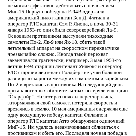
не могли эффективно действовать с появлением
Миг-15.Первую победу на F-94B одержали
американский пилот капитан Бен Д. Фитиан и
оператор РЛС капитан Сэм Р. Лиона, в ночь 30-31
января 1953-го они сбили северокорейский Ла-9.
Основным противником выступали тихоходные
самолеты По-2, Як-9 или Як-18, сбить такой
летательный аппарат на скоростном перехватчике
чрезвычайно сложно. Иногда такой перехват
заканчивался трагически, например, 3 мая 1953-го
летчик F-94 старший лейтенант Уилкокс и оператор
РЛС старший лейтенант Голдберг не учли большой
разницы в скорости между их самолетом и корейским
По-2 и врезались в противника.На следующий день
при аналогичных обстоятельствах потеряли еще один
"Старфайр". На этот раз пилоты перестарались,
затормаживая свой самолет, потеряли скорость и
врезались в землю. 10 мая американцы одержали еще
одну воздушную победу, капитан Филлипс и
оператор РЛС капитан Атто обнаружили одиночный
МиГ-15. Им удалось незамеченными сблизиться с
противником и сбить его. Последняя ночная победа в