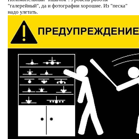
"галерейный", да и фотографии хорошие. Из "песка"
надо улетать.