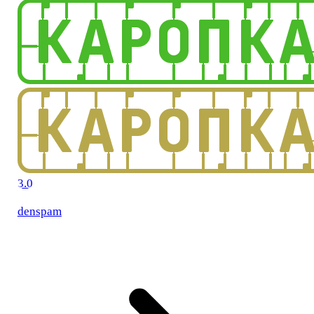
3.0
denspam