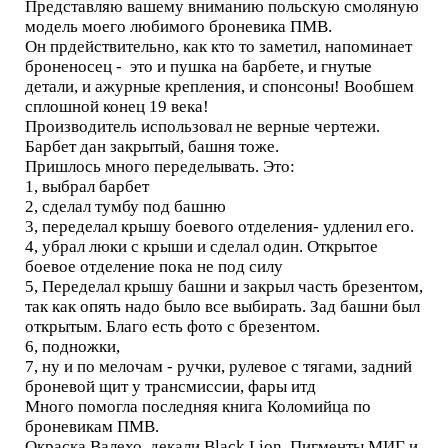
Представляю вашему вниманию польскую смоляную
модель моего любимого броневика ПМВ.
Он прдействительно, как кто то заметил, напоминает
броненосец - это и пушка на барбете, и гнутые
детали, и ажурные крепления, и спонсоны! Вообшем
сплошной конец 19 века!
Производитель использовал не верные чертежи.
Барбет дан закрытый, башня тоже.
Пришлось много переделывать. Это:
1, выбрал барбет
2, сделал тумбу под башню
3, переделал крышу боевого отделения- удленил его.
4, убрал люки с крыши и сделал один. Открытое
боевое отделение пока не под силу
5, Переделал крышу башни и закрыл часть брезентом,
так как опять надо было все выбирать. Зад башни был
открытым. Благо есть фото с брезентом.
6, подножки,
7, ну и по мелочам - ручки, рулевое с тягами, задний
броневой щит у трансмиссии, фары итд
Много помогла последняя книга Коломийца по
броневикам ПМВ.
Окраска Валехо, декали Black Lion. Пигменты МИГ и