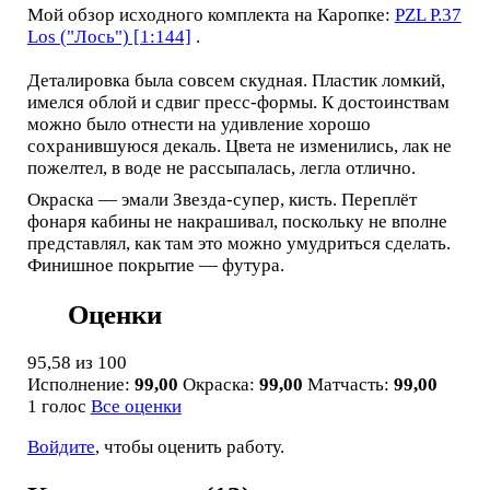
Мой обзор исходного комплекта на Каропке:
PZL P.37
Los ("Лось") [1:144]
.
Деталировка была совсем скудная. Пластик ломкий,
имелся облой и сдвиг пресс-формы. К достоинствам
можно было отнести на удивление хорошо
сохранившуюся декаль. Цвета не изменились, лак не
пожелтел, в воде не рассыпалась, легла отлично.
Окраска — эмали Звезда-супер, кисть. Переплёт
фонаря кабины не накрашивал, поскольку не вполне
представлял, как там это можно умудриться сделать.
Финишное покрытие — футура.
Оценки
95,58
из 100
Исполнение:
99,00
Окраска:
99,00
Матчасть:
99,00
1 голос
Все оценки
Войдите
, чтобы оценить работу.