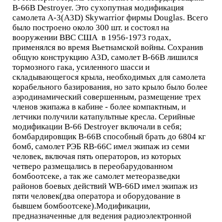
B-66B Destroyer. Это сухопутная модификация
самолета A-3(A3D) Skywarrior фирмы Douglas. Всего
было построено около 300 шт. и состоял на
вооружении ВВС США в 1956-1973 годах,
применялся во время Вьетнамской войны. Сохранив
общую конструкцию A3D, самолет B-66B лишился
тормозного гака, усиленного шасси и
складывающегося крыла, необходимых для самолета
корабельного базирования, но зато крыло было более
аэродинамический совершенным, размещение трех
членов экипажа в кабине - более компактным, и
летчики получили катапультные кресла. Серийные
модификации B-66 Destroyer включали в себя;
бомбардировщик B-66B способный брать до 6804 кг
бомб, самолет РЭБ RB-66C имел экипаж из семи
человек, включая пять операторов, из которых
четверо размещались в переобарудованном
бомбоотсеке, а так же самолет метеоразведки
районов боевых действий WB-66D имел экипаж из
пяти человек(два оператора и оборудование в
бывшем бомбоотсеке).Модификации,
предназначенные для ведения радиоэлектронной