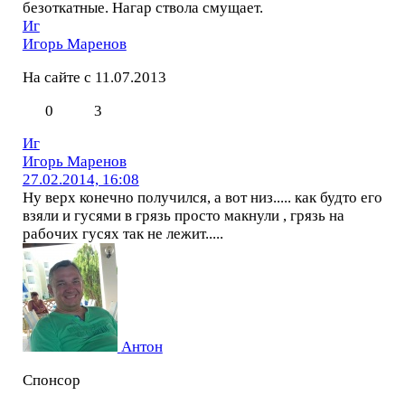
безоткатные. Нагар ствола смущает.
Иг
Игорь Маренов
На сайте с 11.07.2013
0
3
Иг
Игорь Маренов
27.02.2014, 16:08
Ну верх конечно получился, а вот низ..... как будто его
взяли и гусями в грязь просто макнули , грязь на
рабочих гусях так не лежит.....
Антон
Спонсор