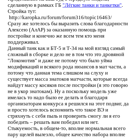
сделанную в рамках ГБ
"Лёгкие танки и танкетки"
.
Стройка тут:
http://karopka.ru/forum/forum316/topic16463/
Сразу же хотелось бы выразить слова благодарности
Алексею (АлАР) за оказанную помощь при
постройке и конечно же всем тем кто меня
поддерживал.
Данный танк как и БТ-5 и Т-34 на мой взгляд самый
сложный в сборке и дело не в том что это дровяной
"Локомотив" и даже не потому что было уйма
модификаций и всякого рода нюансов в мат части, а
потому что данная тема слишком на слуху и
существует масса знатоков матчасти, которые всегда
найдут массу косяков после постройки (я это говорю
не в укор знатокам). Ну а поскольку модель уже
имелась то надо было ее делать и благодаря
организаторам конкурса я решился на этот подвиг, да
и просто хотелось вспомнить что такое ВЭ и
стряхнуть с себя пыль и проверить смогу ли я его
победить – решать вам победил или нет.
Стыкуемость, в общем-то, вполне нормальная всего
пару щелей вылезло, общее качество набора вполне