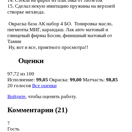
14. Стекла на фарах из пластика от таблеток
15. Сделал некую имитацию пружины на верхней
створке мехвода.
Окраска база АК набор 4 БО. Тонировка масло,
пигменты МИГ, карандаш. Лак авто матовый и
глянцевый фирмы Босни, финишный матовый от
Тамии
Ну, вот и все, приятного просмотра!!
Оценки
97,72
из 100
Исполнение:
99,05
Окраска:
99,00
Матчасть:
98,85
20 голосов
Все оценки
Войдите
, чтобы оценить работу.
Комментарии (21)
?
Гость