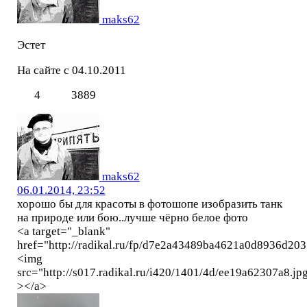
maks62
Эстет
На сайте с 04.10.2011
4
3889
maks62
06.01.2014, 23:52
хорошо бы для красоты в фотошопе изобразить танк
на природе или бою..лучше чёрно белое фото
<a target="_blank"
href="http://radikal.ru/fp/d7e2a43489ba4621a0d8936d20
<img
src="http://s017.radikal.ru/i420/1401/4d/ee19a62307a8.jp
></a>