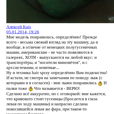
Алексей Kais
05.01.2014, 19:26
Мне модель понравилась, определённо! Прежде
всего - весьма свежий взгляд на эту машину, да и
вообще, в отличие от немецких полугусеничных
машин, американские - не часто появляются в
галереях, ХОТЯ - выпускаются на любой вкус: и
транспортёры, и "носители миномётов", и с
арт.системами, и зенитные...
Ну и техника hair spray определённо Вам подвластна!
И кстати, не смотря на замечания по поводу лыж (с
которыми и я согласен) - мне лыжи понравились
И
палки тоже
Что называется - ВЕРЮ!
Сделано всё аккуратно, но с оговоркой: мне кажется,
что кривовато стоят гусеницы (бросается в глаза
левая по ходу машины) и напрасно сделана
покосившейся левая же фара, при таком-то