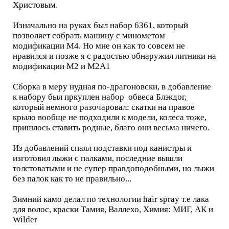
Христовым.
Изначально на руках был набор 6361, который
позволяет собрать машину с минометом
модификации М4. Но мне он как то совсем не
нравился и позже я с радостью обнаружил литники на
модификации М2 и М2А1
Сборка в меру нудная по-драгоновски, в добавление
к набору был пркуплен набор обвеса Блэкдог,
который немного разочаровал: скатки на правое
крыло вообще не подходили к модели, колеса тоже,
пришлось ставить родные, благо они весьма ничего.
Из добавлений спаял подставки под канистры и
изготовил лыжи с палками, последние вышли
толстоватыми и не супер правдоподобными, но лыжи
без палок как то не правильно...
Зимний камо делал по технологии hair spray т.е лака
для волос, краски Тамия, Валлехо, Химия: МИГ, АК и
Wilder