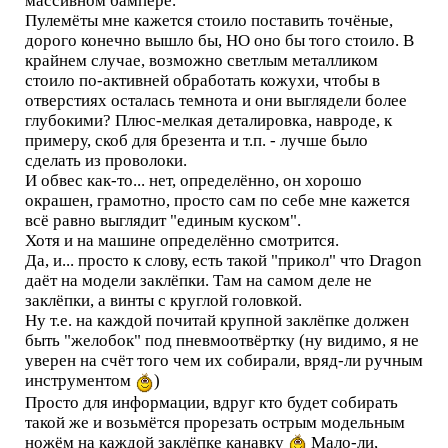
массивном бампере.
Пулемёты мне кажется стоило поставить точёные,
дорого конечно вышло бы, НО оно бы того стоило. В
крайнем случае, возможно светлым металликом
стоило по-активней обработать кожухи, чтобы в
отверстиях осталась темнота и они выглядели более
глубокими? Плюс-мелкая деталировка, навроде, к
примеру, скоб для брезента и т.п. - лучше было
сделать из проволоки.
И обвес как-то... нет, определённо, он хорошо
окрашен, грамотно, просто сам по себе мне кажется
всё равно выглядит "единым куском".
Хотя и на машине определённо смотрится.
Да, и... просто к слову, есть такой "прикол" что Dragon
даёт на модели заклёпки. Там на самом деле не
заклёпки, а винты с круглой головкой.
Ну т.е. на каждой почитай крупной заклёпке должен
быть "желобок" под пневмоотвёртку (ну видимо, я не
уверен на счёт того чем их собирали, вряд-ли ручным
инструментом
)
Просто для информации, вдруг кто будет собирать
такой же и возьмётся прорезать острым модельным
ножём на каждой заклёпке канавку
Мало-ли,