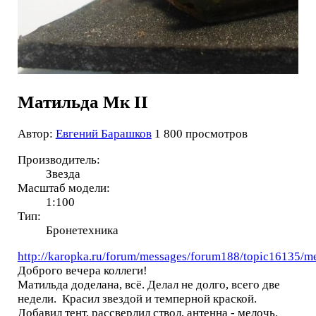
Матильда Мк II
Автор:
Евгений Барашков
1 800 просмотров
Производитель:
Звезда
Масштаб модели:
1:100
Тип:
Бронетехника
http://karopka.ru/forum/messages/forum188/topic16135
Доброго вечера коллеги!
Матильда доделана, всё. Делал не долго, всего две
недели. Красил звездой и темперной краской.
Добавил тент, рассверлил ствол, антенна - мелочь.