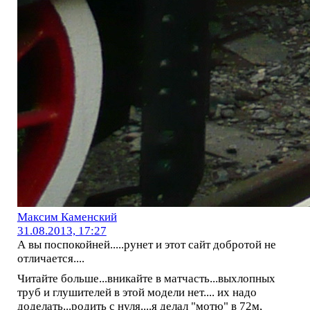
Максим Каменский
31.08.2013, 17:27
А вы поспокойней.....рунет и этот сайт добротой не
отличается....
Читайте больше...вникайте в матчасть...выхлопных
труб и глушителей в этой модели нет.... их надо
доделать...родить с нуля....я делал "мотю" в 72м,