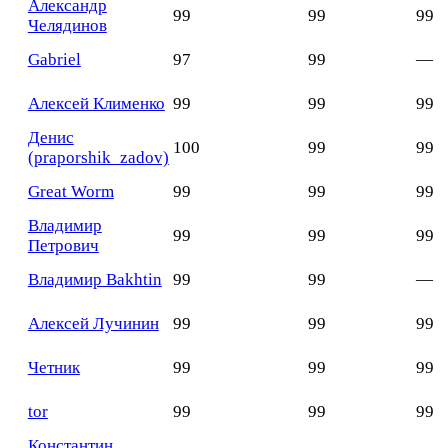
Александр
99
99
99
Челядинов
Gabriel
97
99
—
Алексей Клименко
99
99
99
Денис
100
99
99
(praporshik_zadov)
Great Worm
99
99
99
Владимир
99
99
99
Петрович
Владимир Bakhtin
99
99
—
Алексей Лучинин
99
99
99
Четник
99
99
99
tor
99
99
99
Константин