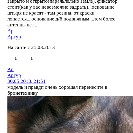
закрыто и открыто(паральлельно земле), фиксатор
стоит(как у вас невозможно задрать)...основание
штыря не красят - там резина, от краски
лопается....основание д/б подвижным....тем более
антенны нет...
Ар
Артур
На сайте с 25.03.2013
0
0
Ар
Артур
30.05.2013, 21:51
модель и правдп очень хорошая перенесите в
бронетехнику