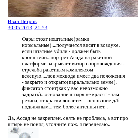
Иван Петров
30.05.2013, 21:53
Фары стоят нештатные(рамки
нормальные)....получается висят в воздухе.
если штатные убили - должен быть
кронштейн...портрет Асада на ракетной
платформе закрывает визир сопровождения -
стрельба ракетным комплексом
вслепую....люк мехвода имеет два положения
- закрыто и открыто(паральлельно земле),
фиксатор стоит(как у вас невозможно
задрать)...основание штыря не красят - там
резина, от краски лопается....основание д/б
подвижным....тем более антенны нет...
Да, Ассад не закреплен, снять не проблема, а вот про
штырь не понял, уточните пож. я переделаю..