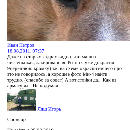
Иван Петров
18.08.2011, 07:37
Даже на старых кадрах видно, что машна
чистеньнкая, лакированная. Ротор я уже докрасил
9переднюю кромку) т.к. на схеме окраски ничего про
это не говорилось, а хорошее фото Ми-4 найти
трудно. (спасибо за совет) А вот стойки да... Как из
арматуры... Не подумал
Ляш Игорь
Спонсор