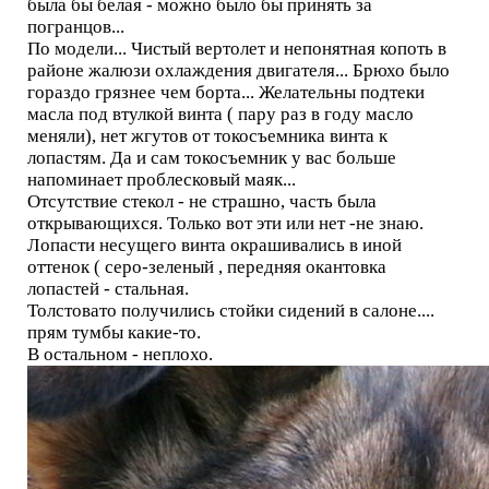
была бы белая - можно было бы принять за
погранцов...
По модели... Чистый вертолет и непонятная копоть в
районе жалюзи охлаждения двигателя... Брюхо было
гораздо грязнее чем борта... Желательны подтеки
масла под втулкой винта ( пару раз в году масло
меняли), нет жгутов от токосъемника винта к
лопастям. Да и сам токосъемник у вас больше
напоминает проблесковый маяк...
Отсутствие стекол - не страшно, часть была
открывающихся. Только вот эти или нет -не знаю.
Лопасти несущего винта окрашивались в иной
оттенок ( серо-зеленый , передняя окантовка
лопастей - стальная.
Толстовато получились стойки сидений в салоне....
прям тумбы какие-то.
В остальном - неплохо.