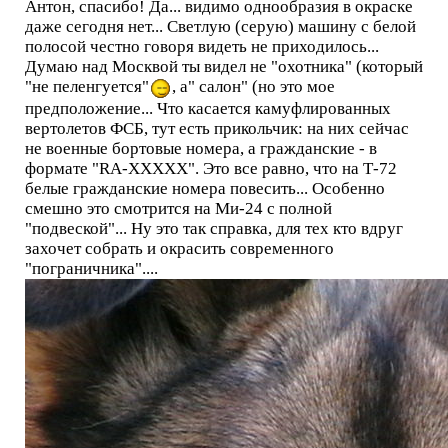
Антон, спасибо! Да... видимо однообразия в окраске
даже сегодня нет... Светлую (серую) машину с белой
полосой честно говоря видеть не приходилось...
Думаю над Москвой ты видел не "охотника" (который
"не пеленгуется"
, а" салон" (но это мое
предположение... Что касается камуфлированных
вертолетов ФСБ, тут есть прикольчик: на них сейчас
не военные бортовые номера, а гражданские - в
формате "RА-ХХХХХ". Это все равно, что на Т-72
белые гражданские номера повесить... Особенно
смешно это смотрится на Ми-24 с полной
"подвеской"... Ну это так справка, для тех кто вдруг
захочет собрать и окрасить современного
"пограничника"....