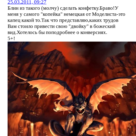
25.03.2011, 09:27
Блин из такого (молчу) сделать конфетку.Браво!У
меня у самого "копейка" немецкая от Моделиста-это
капец какой то.Так что представляю,каких трудов
Вам стоило привести свою "двойку" в божеский
вид.Хотелось бы поподробнее о конверсиях.
5+!