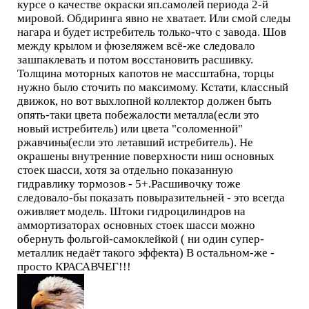
курсе о качестве окраски яп.самолей периода 2-й
мировой. Обдиринга явно не хватает. Или смой следы
нагара и будет истребитель только-что с завода. Шов
между крылом и фюзеляжем всё-же следовало
зашпаклевать и потом восстановить расшивку.
Толщина моторных капотов не массштабна, торцы
нужно было сточить по максимому. Кстати, классный
движок, но вот выхлопной коллектор должен быть
опять-таки цвета побежалости металла(если это
новый истребитель) или цвета "соломенной"
ржавчины(если это летавший истребитель). Не
окрашены внутренние поверхности ниш основных
стоек шасси, хотя за отдельно показанную
гидравлику тормозов - 5+.Расшивочку тоже
следовало-бы показать повыразительней - это всегда
оживляет модель. Штоки гидроцилиндров на
аммортизаторах основных стоек шасси можно
обернуть фольгой-самоклейкой ( ни один супер-
металлик недаёт такого эффекта) В остальном-же -
просто КРАСАВЧЕГ!!!