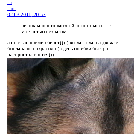
-n
-nn-
02.03.2011, 20:53
не покрашен тормозной шланг шасси... с
матчастью незнаком...
а он с вас пример берет))))) вы же тоже на движке
биплана не покрасили)) сдесь ошибки быстро
распространяются)))