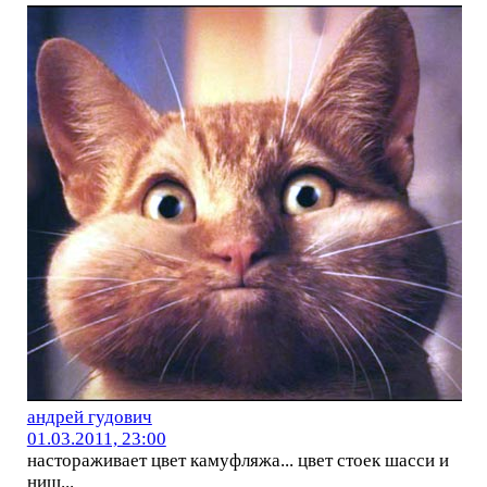
андрей гудович
01.03.2011, 23:00
настораживает цвет камуфляжа... цвет стоек шасси и
ниш...