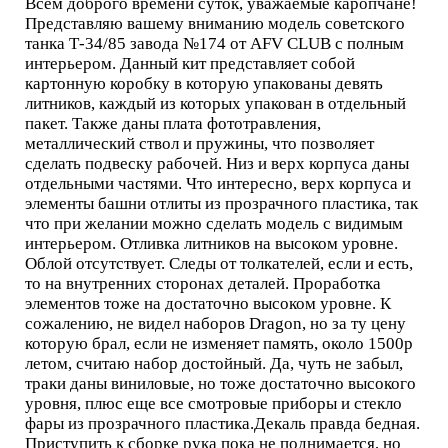
Всем доброго времени суток, уважаемые каропчане!
Представляю вашему вниманию модель советского
танка Т-34/85 завода №174 от AFV CLUB с полным
интерьером. Данный кит представляет собой
картонную коробку в которую упакованы девять
литников, каждый из которых упакован в отдельный
пакет. Также даны плата фототравления,
металлический ствол и пружины, что позволяет
сделать подвеску рабочей. Низ и верх корпуса даны
отдельными частями. Что интересно, верх корпуса и
элементы башни отлиты из прозрачного пластика, так
что при желании можно сделать модель с видимым
интерьером. Отливка литников на высоком уровне.
Облой отсутствует. Следы от толкателей, если и есть,
то на внутренних сторонах деталей. Проработка
элементов тоже на достаточно высоком уровне. К
сожалению, не видел наборов Dragon, но за ту цену
которую брал, если не изменяет память, около 1500р
летом, считаю набор достойный. Да, чуть не забыл,
траки даны виниловые, но тоже достаточно высокого
уровня, плюс еще все смотровые приборы и стекло
фары из прозрачного пластика.Декаль правда бедная.
Приступить к сборке рука пока не поднимается, но