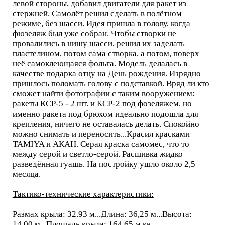
левой стороны, добавил двигатели для ракет из
стержней. Самолёт решил сделать в полётном
режиме, без шасси. Идея пришла в голову, когда
фюзеляж был уже собран. Чтобы створки не
провалились в нишу шасси, решил их заделать
пластелином, потом сама створка, а потом, поверх
неё самоклеющаяся фольга. Модель делалась в
качестве подарка отцу на День рождения. Изрядно
пришлось поломать голову с подставкой. Вряд ли кто
сможет найти фотографии с таким вооружением:
ракеты КСР-5 - 2 шт. и КСР-2 под фозеляжем, но
именно ракета под брюхом идеально подошла для
крепления, ничего не оставалась делать. Спокойно
можно снимать и переносить...Красил красками
TAMIYA и АКАН. Серая краска самомес, что то
между серой и светло-серой. Расшивка жидко
разведённая гуашь. На постройку ушло около 2,5
месяца.
Тактико-технические характеристики:
Размах крыла: 32.93 м...Длина: 36,25 м...Высота:
14,00 м...Площадь крыла: 164,65 м.кв