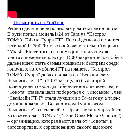
Посмотреть на YouTube
Решил сделать первую диораму на тему автоспорта.
В руки попала модель1/24 от Tamiya “Кастрол
ТОМ\’с Тойота Супра ГТ”. По сей день она остается
легендой ГТ500 90-х в своей окончательной версии
“Мк. 4”. Более того, ее популярность и успех во
многом позволили классу ГТ500 закрепиться, чтобы в
дальнейшем стать самым мощным и быстрым среди
гоночных автомобилей ГТ на планете. “Кастрол
ТОМ\’с Супра” дебютировала во “Всеяпонском
Чемпионате ГТ” в 1995-м году, то был второй
полноценный сезон для обновленного первенства, и
“Тойота” ставила цели побороться с “Ниссаном”, чьи
“Скайлайн ГТ-Р” стали лучшими в 94-м году, а также
доминировали во “Всеяпонском Туринговом
Чемпионате” в начале 90-х. Представлять марку было
возложено на “ТОМ\’с” (“Тачи Оива Мотор Спортс”)
– организацию, которая выступала от “Тойоты” в
автоспортивных соревнованиях самого высокого