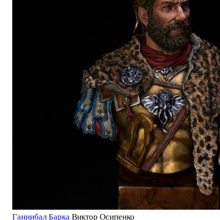
Ганнибал Барка
Виктор Осипенко