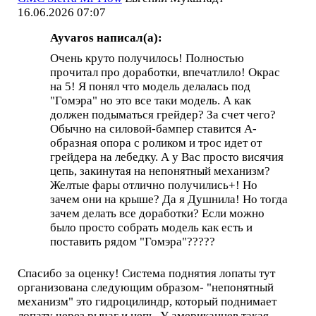
16.06.2026 07:07
Ayvaros написал(а):
Очень круто получилось! Полностью
прочитал про доработки, впечатлило! Окрас
на 5! Я понял что модель делалась под
"Гомэра" но это все таки модель. А как
должен подыматься грейдер? За счет чего?
Обычно на силовой-бампер ставится А-
образная опора с роликом и трос идет от
грейдера на лебедку. А у Вас просто висячия
цепь, закинутая на непонятный механизм?
Желтые фары отлично получились+! Но
зачем они на крыше? Да я Душнила! Но тогда
зачем делать все доработки? Если можно
было просто собрать модель как есть и
поставить рядом "Гомэра"?????
Спасибо за оценку! Система поднятия лопаты тут
организована следующим образом- "непонятный
механизм" это гидроцилиндр, который поднимает
лопату через рычаг и цепь. У американцев такая