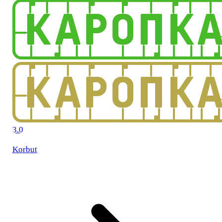
3.0
Korbut