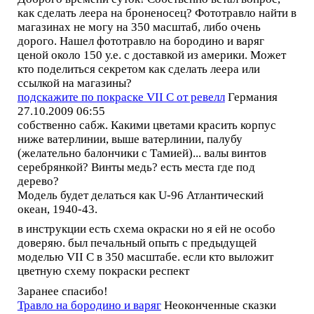
как сделать леера на броненосец? Фототравло найти в
магазинах не могу на 350 масштаб, либо очень
дорого. Нашел фототравло на бородино и варяг
ценой около 150 у.е. с доставкой из америки. Может
кто поделиться секретом как сделать леера или
ссылкой на магазины?
подскажите по покраске VII С от ревелл
Германия
27.10.2009 06:55
собственно сабж. Какими цветами красить корпус
ниже ватерлинии, выше ватерлинии, палубу
(желательно балончики с Тамией)... валы винтов
серебрянкой? Винты медь? есть места где под
дерево?
Модель будет делаться как U-96 Атлантический
океан, 1940-43.
в инструкции есть схема окраски но я ей не особо
доверяю. был печальный опыть с предыдущей
моделью VII С в 350 масштабе. если кто выложит
цветную схему покраски респект
Заранее спасибо!
Травло на бородино и варяг
Неоконченные сказки