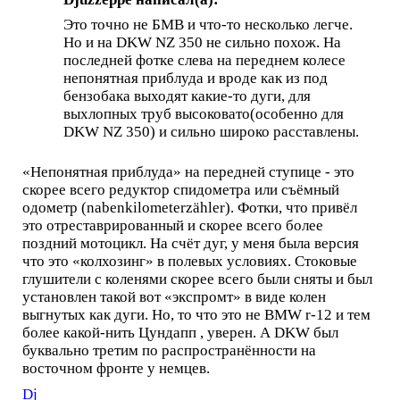
Это точно не БМВ и что-то несколько легче.
Но и на DKW NZ 350 не сильно похож. На
последней фотке слева на переднем колесе
непонятная приблуда и вроде как из под
бензобака выходят какие-то дуги, для
выхлопных труб высоковато(особенно для
DKW NZ 350) и сильно широко расставлены.
«Непонятная приблуда» на передней ступице - это
скорее всего редуктор спидометра или съёмный
одометр (nabenkilometerzähler). Фотки, что привёл
это отреставрированный и скорее всего более
поздний мотоцикл. На счёт дуг, у меня была версия
что это «колхозинг» в полевых условиях. Стоковые
глушители с коленями скорее всего были сняты и был
установлен такой вот «экспромт» в виде колен
выгнутых как дуги. Но, то что это не BMW r-12 и тем
более какой-нить Цундапп , уверен. А DKW был
буквально третим по распространённости на
восточном фронте у немцев.
Dj