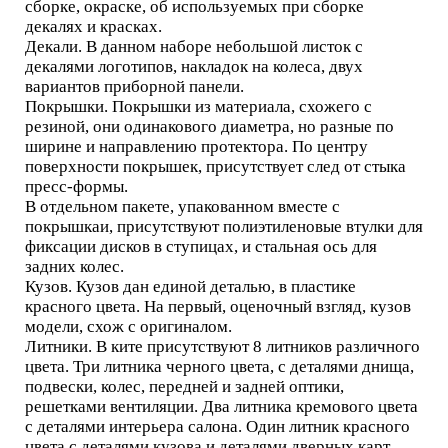
сборке, окраске, об используемых при сборке
декалях и красках.
Декали. В данном наборе небольшой листок с
декалями логотипов, накладок на колеса, двух
вариантов приборной панели.
Покрышки. Покрышки из материала, схожего с
резиной, они одинакового диаметра, но разные по
ширине и направлению протектора. По центру
поверхности покрышек, присутствует след от стыка
пресс-формы.
В отдельном пакете, упакованном вместе с
покрышкаи, присутствуют полиэтиленовые втулки для
фиксации дисков в ступицах, и стальная ось для
задних колес.
Кузов. Кузов дан единой деталью, в пластике
красного цвета. На первый, оценочный взгляд, кузов
модели, схож с оригиналом.
Литники. В ките присутствуют 8 литников различного
цвета. Три литника черного цвета, с деталями днища,
подвески, колес, передней и задней оптики,
решетками вентиляции. Два литника кремового цвета
с деталями интерьера салона. Один литник красного
цвета с деталями кузова и деталями дверных карт.