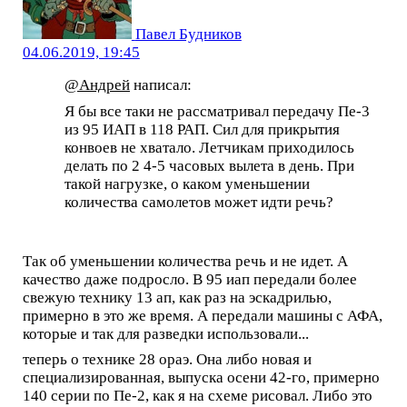
Павел Будников
04.06.2019, 19:45
@Андрей
написал:
Я бы все таки не рассматривал передачу Пе-3
из 95 ИАП в 118 РАП. Сил для прикрытия
конвоев не хватало. Летчикам приходилось
делать по 2 4-5 часовых вылета в день. При
такой нагрузке, о каком уменьшении
количества самолетов может идти речь?
Так об уменьшении количества речь и не идет. А
качество даже подросло. В 95 иап передали более
свежую технику 13 ап, как раз на эскадрилью,
примерно в это же время. А передали машины с АФА,
которые и так для разведки использовали...
теперь о технике 28 ораэ. Она либо новая и
специализированная, выпуска осени 42-го, примерно
140 серии по Пе-2, как я на схеме рисовал. Либо это